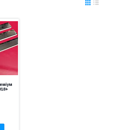
реміум
018+