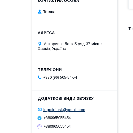
Тетяна
Авторинок Лоск 5 ряд 37 місце,
Харків, Україна
+380 (96) 505-54-54
logotiplosk@gmail.com
+380965055454
+380965055454