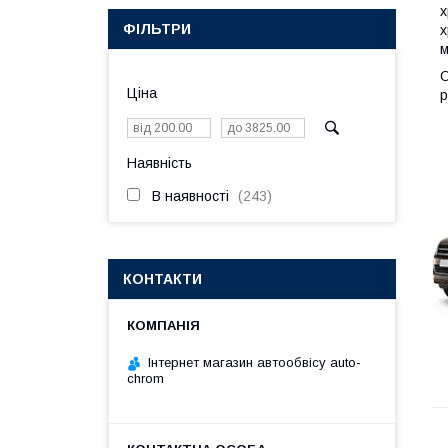
х
ФІЛЬТРИ
х
м
О
Ціна
р
Наявність
В наявності
243
КОНТАКТИ
Інтернет магазин автообвісу auto-
chrom