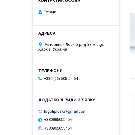
Тетяна
Авторинок Лоск 5 ряд 37 місце,
Харків, Україна
+380 (96) 505-54-54
logotiplosk@gmail.com
+380965055454
+380965055454