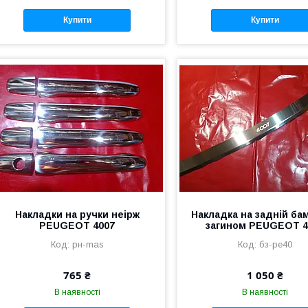
Купити
Купити
Накладки на ручки неірж
Накладка на задній бам
PEUGEOT 4007
загином PEUGEOT 4
рн-mas
бз-pe40
765 ₴
1 050 ₴
В наявності
В наявності