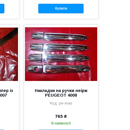
Купити
пер із
Накладки на ручки неірж
007
PEUGEOT 4008
рн-mas
765 ₴
В наявності