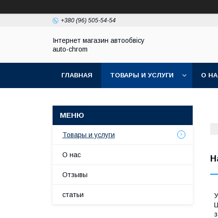
+380 (96) 505-54-54
Інтернет магазин автообвісу
auto-chrom
ГЛАВНАЯ
ТОВАРЫ И УСЛУГИ
О Н
Товары и услуги
О нас
Н
Отзывы
статьи
У
Ц
з