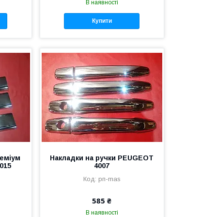
В наявності
Купити
реміум
Накладки на ручки PEUGEOT
015
4007
рп-mas
585 ₴
В наявності