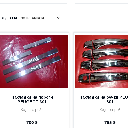
Накладки на пороги
Накладки на ручки P
PEUGEOT 301
301
пс-pe24
рн-pe3
700 ₴
765 ₴