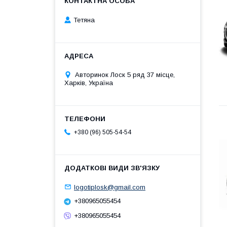
Тетяна
Авторинок Лоск 5 ряд 37 місце,
Харків, Україна
+380 (96) 505-54-54
logotiplosk@gmail.com
+380965055454
+380965055454