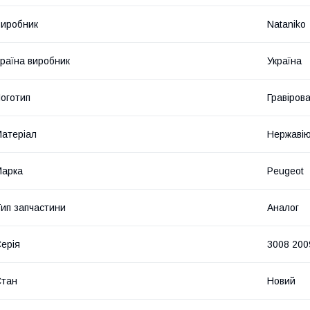
иробник
Nataniko
раїна виробник
Україна
оготип
Гравіров
атеріал
Нержавію
Марка
Peugeot
ип запчастини
Аналог
ерія
3008 200
Стан
Новий