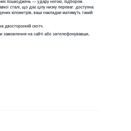
чних пошкоджень — удару ногою, підбором.
авкої сталі, що дає цілу низку переваг: доступна
ойдених кілометрів, ваші накладки матимуть такий
а двосторонній скотч.
 замовлення на сайті або зателефонувавши,