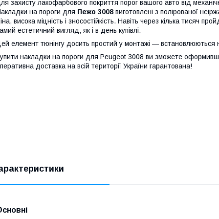
ля захисту лакофарбового покриття порог вашого авто від механі
акладки на пороги для
Пежо 3008
виготовлені з полірованої неірж
іна, висока міцність і зносостійкість. Навіть через кілька тисяч пр
амий естетичний вигляд, як і в день купівлі.
ей елемент тюнінгу досить простий у монтажі — встановлюються н
упити накладки на пороги для
Peugeot 3008
ви зможете оформивши
перативна доставка на всій території України гарантована!
арактеристики
Основні