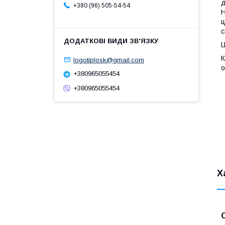
д
+380 (96) 505-54-54
Н
ц
с
Ц
К
logotiplosk@gmail.com
о
+380965055454
+380965055454
Х