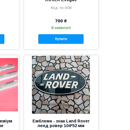
пс-lr08
700 ₴
В наявності
Купити
реміум
Емблема - знак Land Rover
ue
ленд ровер 104*52 мм