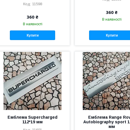
11598
360 ₴
360 ₴
В наявності
В наявності
Купити
Купити
Емблема Supercharged
Емблема Range Ro
112*19 мм
Autobiography sport 1
мм
11601