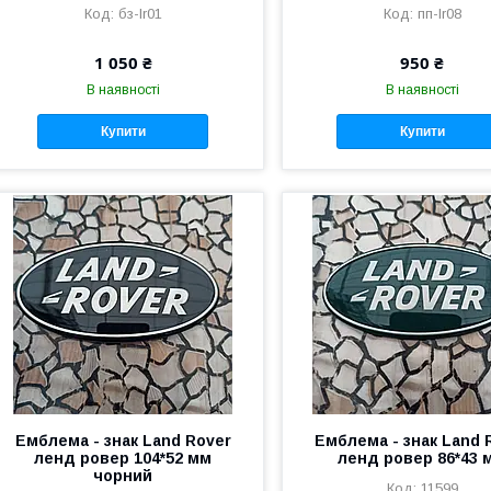
бз-lr01
пп-lr08
1 050 ₴
950 ₴
В наявності
В наявності
Купити
Купити
Емблема - знак Land Rover
Емблема - знак Land 
ленд ровер 104*52 мм
ленд ровер 86*43 
чорний
11599