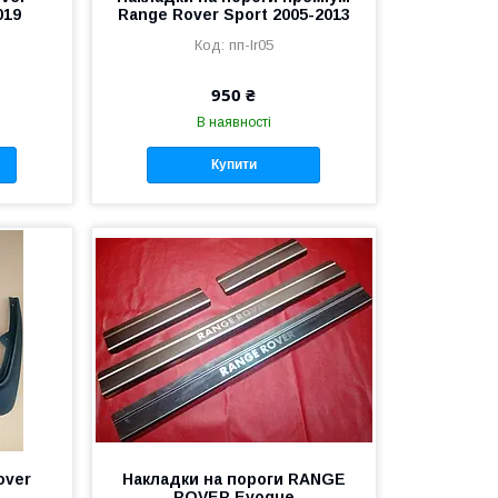
019
Range Rover Sport 2005-2013
пп-lr05
950 ₴
В наявності
Купити
over
Накладки на пороги RANGE
ROVER Evogue