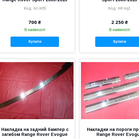
пс-lr05
mf-nq1
700 ₴
2 250 ₴
В наявності
В наявності
Купити
Купити
Накладка на задний бампер с
Накладки на пороги п
загибом Range Rover Evogue
Range Rover Evog