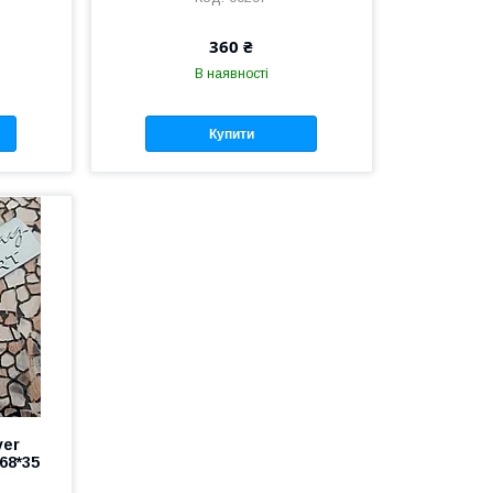
360 ₴
В наявності
Купити
ver
68*35