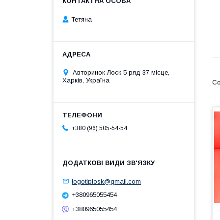
Тетяна
Авторинок Лоск 5 ряд 37 місце,
Харків, Україна
+380 (96) 505-54-54
logotiplosk@gmail.com
+380965055454
+380965055454