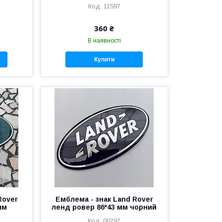
11597
360 ₴
В наявності
Купити
Rover
Емблема - знак Land Rover
мм
ленд ровер 86*43 мм чорний
00297