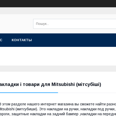
АС
КОНТАКТЫ
акладки і товари для Mitsubishi (мітсубіші)
 этом разделе нашего интернет магазина вы сможете найти разн
itsubishi (митсубиши). Это накладки на ручки, накладки под ручк
ороги, защитные накладки на задний бампер ,накладки на перед