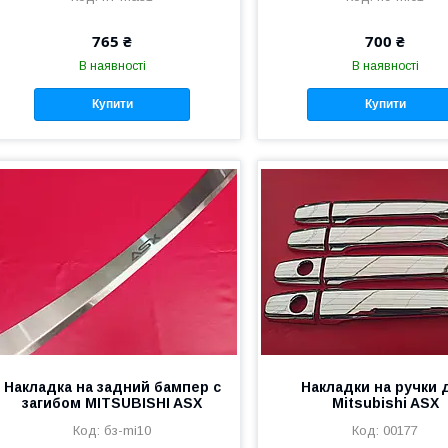
765 ₴
700 ₴
В наявності
В наявності
Купити
Купити
Накладка на задний бампер с
Накладки на ручки 
загибом MITSUBISHI ASX
Mitsubishi ASX
бз-mi10
00177