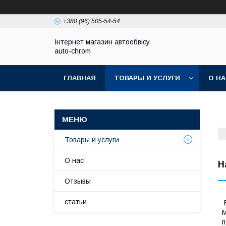
+380 (96) 505-54-54
Інтернет магазин автообвісу
auto-chrom
ГЛАВНАЯ
ТОВАРЫ И УСЛУГИ
О Н
Товары и услуги
О нас
Н
Отзывы
статьи
В
M
п