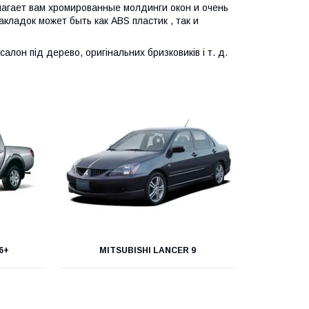
агает вам хромированные молдинги окон и очень
кладок может быть как ABS пластик , так и
лон під дерево, оригінальних бризковиків і т. д.
6+
MITSUBISHI LANCER 9