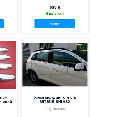
630 ₴
В наявності
Купити
еірж
Хром молдинг стекла
ючовий
MITSUBISHI ASX
мс-mas