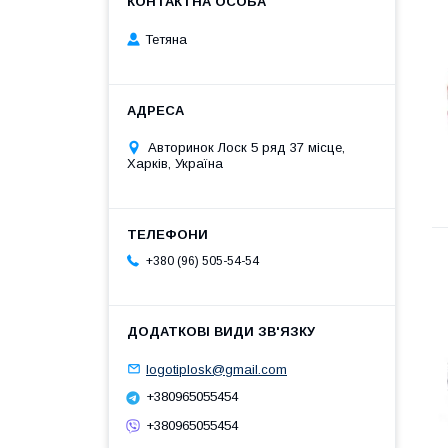
Тетяна
Авторинок Лоск 5 ряд 37 місце,
Харків, Україна
+380 (96) 505-54-54
logotiplosk@gmail.com
+380965055454
+380965055454