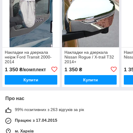
Накладки на дзеркала
Накладки на дзеркала
Накл
неірж Ford Transit 2000-
Nissan Rogue / X-trail T32
Niss
2014
2014+
1 350
1 350
1 3
₴/комплект
₴
Купити
Купити
Про нас
99% позитивних з 263 відгуків за рік
Працює з 17.04.2015
м. Харків