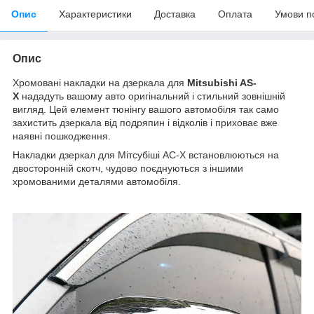
Опис
Характеристики
Доставка
Оплата
Умови п
Опис
Хромовані накладки на дзеркала для
Mitsubishi AS-
X
нададуть вашому авто оригінальний і стильний зовнішній
вигляд. Цей елемент тюнінгу вашого автомобіля так само
захистить дзеркала від подряпин і відколів і приховає вже
наявні пошкодження.
Накладки дзеркал для Мітсубіші АС-Х встановлюються на
двосторонній скотч, чудово поєднуються з іншими
хромованими деталями автомобіля.