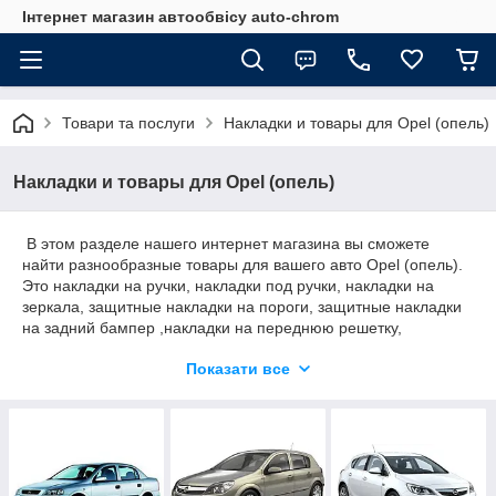
Інтернет магазин автообвісу auto-chrom
Товари та послуги
Накладки и товары для Opel (опель)
Накладки и товары для Opel (опель)
В этом разделе нашего интернет магазина вы сможете
найти разнообразные товары для вашего авто Opel (опель).
Это накладки на ручки, накладки под ручки, накладки на
зеркала, защитные накладки на пороги, защитные накладки
на задний бампер ,накладки на переднюю решетку,
хромированные окантовки передних фар, задних фонарей. В
Показати все
большом ассортименте наш магазин предлагает вам
хромированные молдинги окон и очень много приятных и
красивых мелочей. Материал для производства накладок
может быть как ABS пластик , так и полированная
нержавеющая сталь.
Окремо пропонуємо вам величезний вибір декоративних