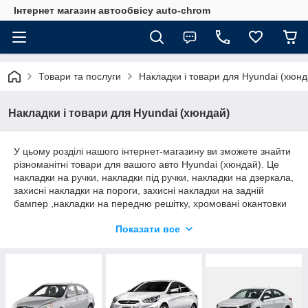
Інтернет магазин автообвісу auto-chrom
Товари та послуги
Накладки і товари для Hyundai (хюнд
Накладки і товари для Hyundai (хюндай)
У цьому розділі нашого інтернет-магазину ви зможете знайти
різноманітні товари для вашого авто Hyundai (хюндай). Це
накладки на ручки, накладки під ручки, накладки на дзеркала,
захисні накладки на пороги, захисні накладки на задній
бампер ,накладки на передню решітку, хромовані окантовки
передніх фар, задніх ліхтарів. У великому асортименті наш
Показати все
магазин пропонує вам хромовані молдинги вікон і дуже
багато приємних і красивих дрібниць. Матеріал для
виробництва накладок може бути як ABS пластик , так і
полірована нержавіюча сталь.
Окремо пропонуємо вам величезний вибір декоративних
накладок в салон під дерево, оригінальних бризковиків і т. д.