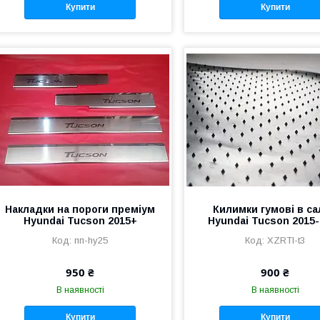
Купити
Купити
Накладки на пороги преміум
Килимки гумові в с
Hyundai Tucson 2015+
Hyundai Tucson 2015
пп-hy25
XZRTI-t3
950 ₴
900 ₴
В наявності
В наявності
Купити
Купити