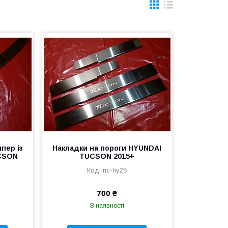
пер із
Накладки на пороги HYUNDAI
CSON
TUCSON 2015+
пс-hy25
700 ₴
В наявності