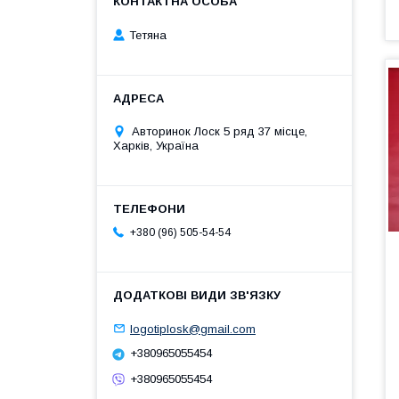
Тетяна
Авторинок Лоск 5 ряд 37 місце,
Харків, Україна
+380 (96) 505-54-54
logotiplosk@gmail.com
+380965055454
+380965055454