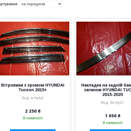
Вітровики з хромом HYUNDAI
Накладка на задній бам
Tucson 2015+
загином HYUNDAI TU
2015-2020
в-hytu2
бз-hy17
2 250 ₴
1 050 ₴
В наявності
В наявності