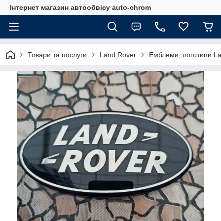
Інтернет магазин автообвісу auto-chrom
Товари та послуги
Land Rover
Емблеми, логотипи La