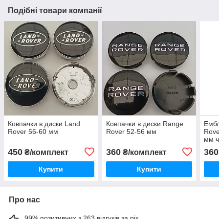
Подібні товари компанії
Ковпачки в диски Land
Ковпачки в диски Range
Ембл
Rover 56-60 мм
Rover 52-56 мм
Rove
мм 
450
360
360
₴/комплект
₴/комплект
Купити
Купити
Про нас
99% позитивних з 263 відгуків за рік