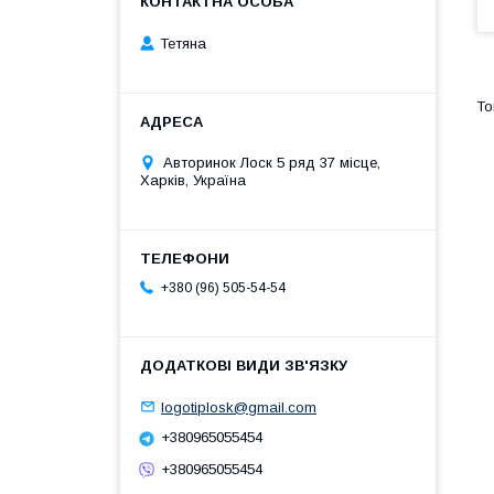
Тетяна
Авторинок Лоск 5 ряд 37 місце,
Харків, Україна
+380 (96) 505-54-54
logotiplosk@gmail.com
+380965055454
+380965055454