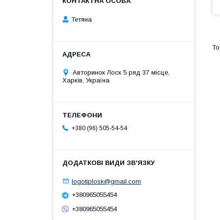
Тетяна
Авторинок Лоск 5 ряд 37 місце,
Харків, Україна
+380 (96) 505-54-54
logotiplosk@gmail.com
+380965055454
+380965055454