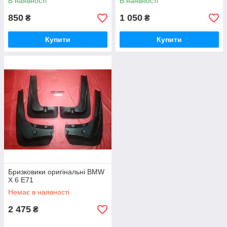
В наявності
В наявності
850
1 050
₴
₴
Купити
Купити
Бризковики оригінальні BMW
X 6 E71
Немає в наявності
2 475
₴