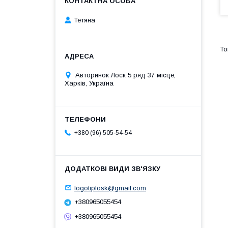
Тетяна
Авторинок Лоск 5 ряд 37 місце,
Харків, Україна
+380 (96) 505-54-54
logotiplosk@gmail.com
+380965055454
+380965055454