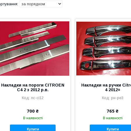
Накладки на пороги CITROEN
Накладки на ручки Citr
C4 2 з 2012 р.в.
4 2012+
пс-ci12
рн-pe3
700 ₴
765 ₴
В наявності
В наявності
Купити
Купити