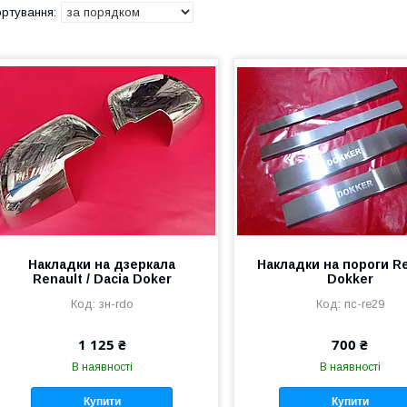
Накладки на дзеркала
Накладки на пороги R
Renault / Dacia Doker
Dokker
зн-rdo
пс-re29
1 125 ₴
700 ₴
В наявності
В наявності
Купити
Купити