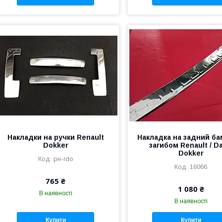
Накладки на ручки Renault
Накладка на задний ба
Dokker
загибом Renault / Da
Dokker
рн-rdo
16066
765 ₴
1 080 ₴
В наявності
В наявності
Купити
Купити