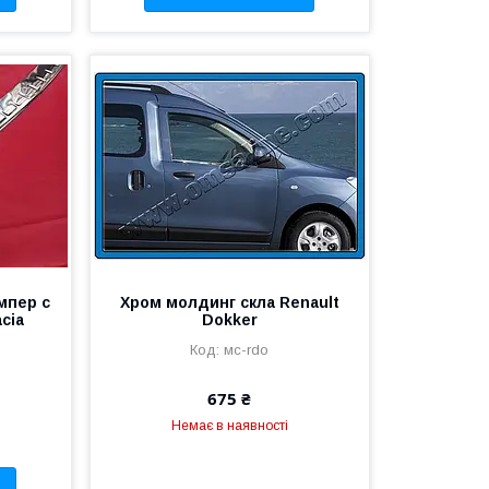
мпер с
Хром молдинг скла Renault
cia
Dokker
мс-rdo
675 ₴
Немає в наявності