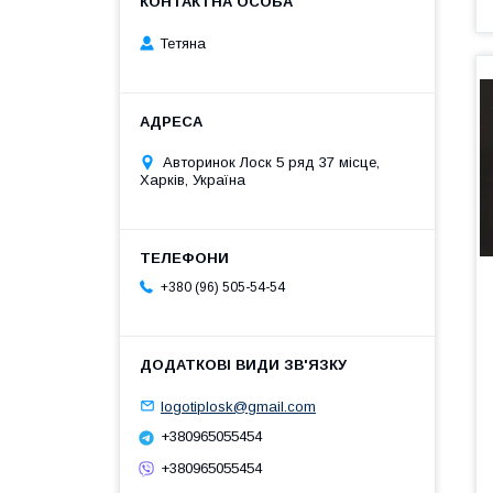
Тетяна
Авторинок Лоск 5 ряд 37 місце,
Харків, Україна
+380 (96) 505-54-54
logotiplosk@gmail.com
+380965055454
+380965055454