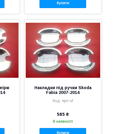
Купити
неірж
Накладки під ручки Skoda
014
Fabia 2007-2014
прп-sf
585 ₴
В наявності
Купити