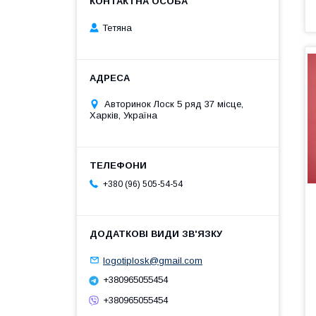
Тетяна
Авторинок Лоск 5 ряд 37 місце,
Харків, Україна
+380 (96) 505-54-54
logotiplosk@gmail.com
+380965055454
+380965055454