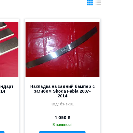
андарт
Накладка на задний бампер с
014
загибом Skoda Fabia 2007-
2014
бз-sk01
1 050 ₴
В наявності