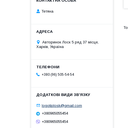
Тетяна
Авторинок Лоск 5 ряд 37 місце,
Харків, Україна
+380 (96) 505-54-54
logotiplosk@gmail.com
+380965055454
+380965055454