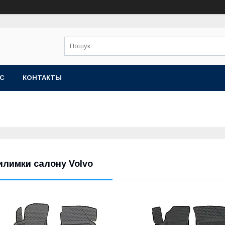
АС
КОНТАКТЫ
илимки салону Volvo