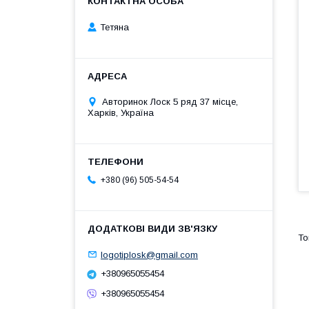
Тетяна
Авторинок Лоск 5 ряд 37 місце,
Харків, Україна
+380 (96) 505-54-54
logotiplosk@gmail.com
+380965055454
+380965055454