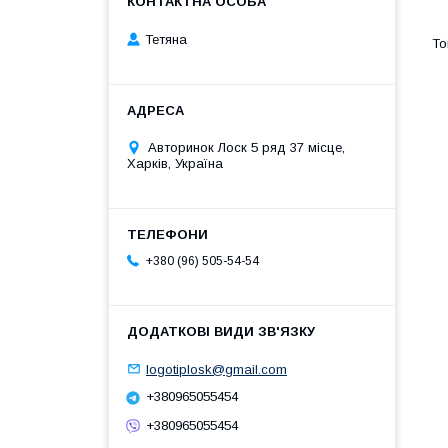
Тетяна
Авторинок Лоск 5 ряд 37 місце,
Харків, Україна
+380 (96) 505-54-54
logotiplosk@gmail.com
+380965055454
+380965055454