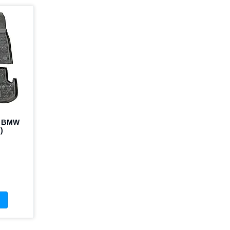
н BMW
)