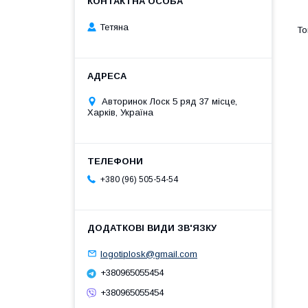
Тетяна
Авторинок Лоск 5 ряд 37 місце,
Харків, Україна
+380 (96) 505-54-54
logotiplosk@gmail.com
+380965055454
+380965055454