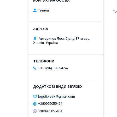
Тетяна
Авторинок Лоск 5 ряд 37 місце,
Харків, Україна
+380 (96) 505-54-54
logotiplosk@gmail.com
+380965055454
+380965055454