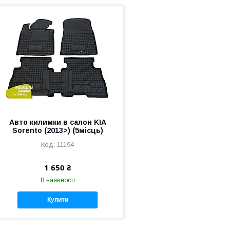
Авто килимки в салон KIA
Sorento (2013>) (5місць)
11194
1 650 ₴
В наявності
Купити