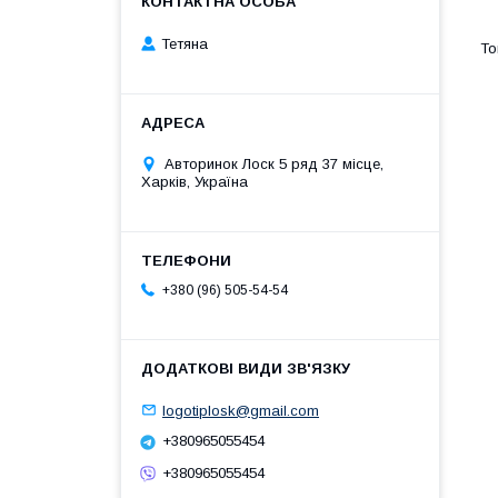
Тетяна
Авторинок Лоск 5 ряд 37 місце,
Харків, Україна
+380 (96) 505-54-54
logotiplosk@gmail.com
+380965055454
+380965055454