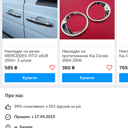
Накладки на ручки
Накладки на
Накл
MERCEDES VITO w639
протитуманки Kia Cerato
Kia 
2004+ 3 штуки
2004-2006
585
360
765
₴
₴
Купити
Купити
Про нас
99% позитивних з 263 відгуків за рік
Працює з 17.04.2015
м. Харків