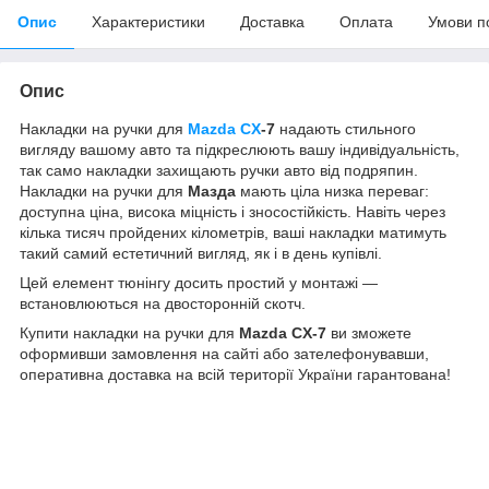
Опис
Характеристики
Доставка
Оплата
Умови п
Опис
Накладки на ручки для
Mazda CX
-7
надають стильного
вигляду вашому авто та підкреслюють вашу індивідуальність,
так само накладки захищають ручки авто від подряпин.
Накладки на ручки для
Мазда
мають ціла низка переваг:
доступна ціна, висока міцність і зносостійкість. Навіть через
кілька тисяч пройдених кілометрів, ваші накладки матимуть
такий самий естетичний вигляд, як і в день купівлі.
Цей елемент тюнінгу досить простий у монтажі —
встановлюються на двосторонній скотч.
Купити накладки на ручки для
Mazda CX-7
ви зможете
оформивши замовлення на сайті або зателефонувавши,
оперативна доставка на всій території України гарантована!