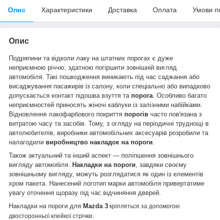
Опис
Характеристики
Доставка
Оплата
Умови п
Опис
Подряпини та відколи лаку на штатних порогах є дуже
неприємною річчю, здатною погіршити зовнішній вигляд
автомобіля. Такі пошкодження виникають під час саджання або
висаджування пасажирів із салону, коли спеціально або випадково
допускається контакт підошва взуття та
порога
. Особливо багато
неприємностей приносять жіночі каблуки із залізними набійками.
Відновлення лакофарбового покриття
порогів
часто пов'язана з
витратою часу та засобів. Тому, з огляду на періодичні труднощі в
автолюбителів, виробники автомобільних аксесуарів розробили та
налагодили
виробництво накладок на пороги
.
Також актуальний та інший аспект — поліпшення зовнішнього
вигляду автомобіля.
Накладки на пороги
, завдяки своєму
зовнішньому вигляду, можуть розглядатися як один із елементів
хром пакета. Нанесений логотип марки автомобіля привертатиме
увагу оточення щоразу під час відчиняння дверей.
Накладки на пороги для
Mazda 3
кріпляться за допомогою
двосторонньої клейкої стрічки.