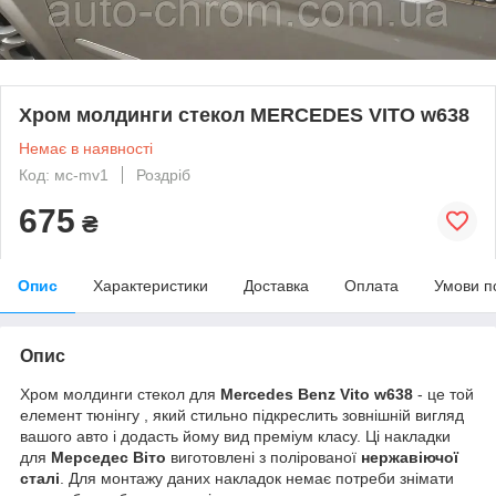
Хром молдинги стекол MERCEDES VITO w638
Немає в наявності
Код: мс-mv1
Роздріб
675
₴
Опис
Характеристики
Доставка
Оплата
Умови п
Опис
Хром молдинги стекол
для
Mercedes Benz Vito w638
- це той
елемент тюнінгу , який стильно підкреслить зовнішній вигляд
вашого авто і додасть йому вид преміум класу. Ці накладки
для
Мерседес Віто
виготовлені з полірованої
нержавіючої
сталі
. Для монтажу даних накладок немає потреби знімати