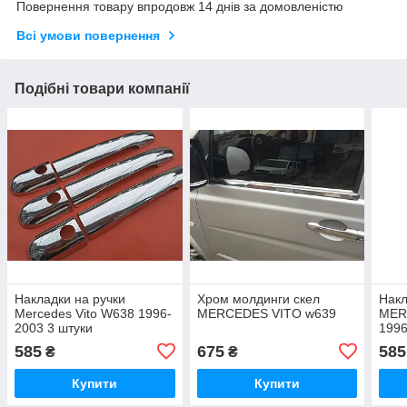
Повернення товару впродовж 14 днів за домовленістю
Всі умови повернення
Подібні товари компанії
Накладки на ручки
Хром молдинги скел
Накл
Mercedes Vito W638 1996-
MERCEDES VITO w639
MER
2003 3 штуки
1996
585
675
585
₴
₴
Купити
Купити