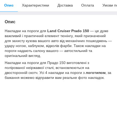
Опис
Характеристики
Доставка
Оплата
Умови п
Опис
Накладки на пороги
для
Land Cruiser Prado 150
— це дуже
важливий і практичний елемент тюнінгу, який призначений
для захисту кузова вашого авто від механічних пошкоджень —
удару ногою, каблуком, відколів фарби. Також накладки на
пороги надають салону вашого — автостильний та
оригінальний вигляд.
Накладки на пороги для Прадо 150 виготовлені з
полірованої неіржавкої сталі, встановлюються на
двосторонній скотч. Усі 4 накладки на пороги з
логотипом
, за
бажання можемо відправити вам реальне фото накладок.