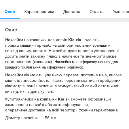
Опис
Характеристики
Доставка
Оплата
Умови п
Опис
Наклейки на ковпачки для дисків
Kia кіа
надають
привабливіший і привабливіший оригінальний зовнішній
вигляд вашим дискам. Наклейки дуже прості в установленні —
досить зняти захисну плівку з наклейки та знежирити місце
встановлення (ковпачок).
Наклейка має сферичну основу для
кращого прилягання на сферичний ковпачок.
Наклейки кіа мають цілу низку переваг: доступна ціна, висока
міцність і зносостійкість. Навіть через кілька тисяч пройдених
кілометрів, ваші наклейки матимуть такий самий естетичний
вигляд, як і в день купівлі.
Купити
аклейки на ковпачки
Kia
ви зможете оформивши
замовлення на сайті або зателефонувавши,
оперативна доставка на всій території України гарантована
Діаметр наклейки — 56 мм.