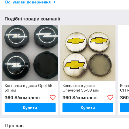
Всі умови повернення
Подібні товари компанії
Ковпачки в диски Opel 55-
Ковпачки в диски
Ковп
59 мм
Chevrolet 55-59 мм
CITR
360
360
360
₴/комплект
₴/комплект
Купити
Купити
Про нас