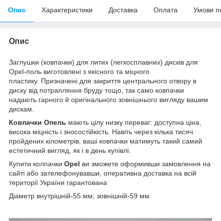
Опис
Характеристики
Доставка
Оплата
Умови п
Опис
Заглушки (ковпачки) для литих (легкосплавних) дисків для
Opel-поль виготовлені з якісного та міцного
пластику. Призначені для закриття центрального отвору в
диску від потрапляння бруду тощо, так само ковпачки
надають гарного й оригінального зовнішнього вигляду вашим
дискам.
Ковпачки Опель
мають цілу низку переваг: доступна ціна,
висока міцність і зносостійкість. Навіть через кілька тисяч
пройдених кілометрів, ваші ковпачки матимуть такий самий
естетичний вигляд, як і в день купівлі.
Купити колпачки
Opel
ви зможете оформивши замовлення на
сайті або зателефонувавши, оперативна доставка на всій
території України гарантована
Діаметр внутрішній-55 мм, зовнішній-59 мм.