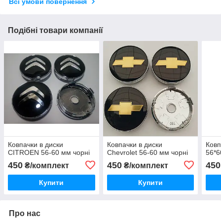
Всі умови повернення
Подібні товари компанії
Ковпачки в диски
Ковпачки в диски
Ковп
CITROEN 56-60 мм чорні
Chevrolet 56-60 мм чорні
56*6
450
450
450
₴/комплект
₴/комплект
Купити
Купити
Про нас