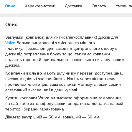
Опис
Характеристики
Доставка
Оплата
Умови п
Опис
Заглушки (ковпачки) для литих (легкосплавних) дисків для
Volvo
Вольво виготовлені з якісного та міцного
пластику. Призначені для закриття центрального отвору в
диску від потрапляння бруду тощо, так само ковпачки
надають гарного й оригінального зовнішнього вигляду вашим
дискам.
Ковпачки вольво
мають цілу низку переваг: доступна ціна,
висока міцність і зносостійкість. Навіть через кілька тисяч
пройдених кілометрів, ваші ковпачки матимуть такий самий
естетичний вигляд, як і в день купівлі.
Купити колпачки
Volvo
ви зможете оформивши замовлення
на сайті або зателефонувавши, оперативна доставка на всій
території України гарантована
Діаметр внутрішній — 56 мм, зовнішній — 60 мм.