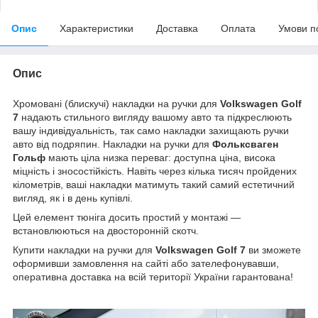
Опис
Характеристики
Доставка
Оплата
Умови п
Опис
Хромовані (блискучі) накладки на ручки для
Volkswagen Golf
7
надають стильного вигляду вашому авто та підкреслюють
вашу індивідуальність, так само накладки захищають ручки
авто від подряпин. Накладки на ручки для
Фольксваген
Гольф
мають ціла низка переваг: доступна ціна, висока
міцність і зносостійкість. Навіть через кілька тисяч пройдених
кілометрів, ваші накладки матимуть такий самий естетичний
вигляд, як і в день купівлі.
Цей елемент тюніга досить простий у монтажі —
встановлюються на двосторонній скотч.
Купити накладки на ручки для
Volkswagen Golf 7
ви зможете
оформивши замовлення на сайті або зателефонувавши,
оперативна доставка на всій території України гарантована!