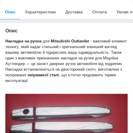
Опис
Характеристики
Доставка
Оплата
Умови п
Опис
Накладки на ручки
для
Mitsubishi Outlander
- важливий елемент
тюнінгу, який надає стильний і оригінальний зовнішній вигляд
вашому автомобілю й підкреслює вашу індивідуальність. Також
один з важливих призначених накладок на ручки для Міцубіші
Аутлендер — це захист дверних ручок автомобіля від подряпин.
Накладки встановлюються на двосторонній скотч,
виготовлені з
полірованої
неіржавкої сталі
, що істотно продовжить термін
експлуатації.