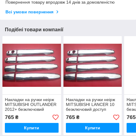
Повернення товару впродовж 14 днів за домовленістю
Всі умови повернення
Подібні товари компанії
Накладки на ручки неірж
Накладки на ручки неірж
Накл
MITSUBISHI OUTLANDER
MITSUBISHI LANCER 10
MIT
2012+ безключовий
безключовий доступ
безк
доступ
765
765
765
₴
₴
Купити
Купити