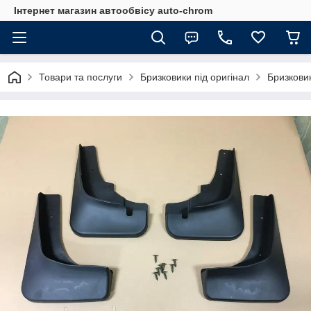
Інтернет магазин автообвісу auto-chrom
Товари та послуги
Бризковики під оригінал
Бризковик