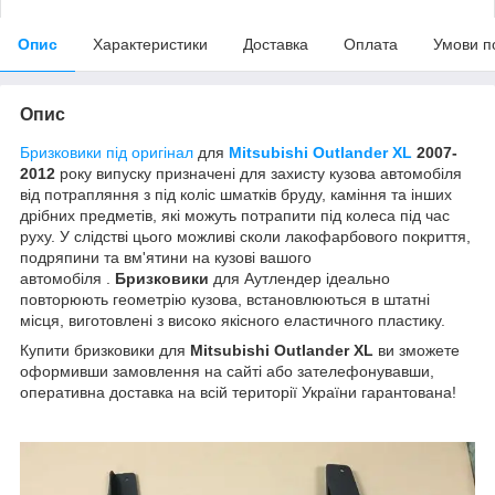
Опис
Характеристики
Доставка
Оплата
Умови п
Опис
Бризковики під оригінал
для
Mitsubishi Outlander XL
2007-
2012
року випуску призначені для захисту кузова автомобіля
від потрапляння з під коліс шматків бруду, каміння та інших
дрібних предметів, які можуть потрапити під колеса під час
руху. У слідстві цього можливі сколи лакофарбового покриття,
подряпини та вм'ятини на кузові вашого
автомобіля .
Бризковики
для Аутлендер ідеально
повторюють геометрію кузова, встановлюються в штатні
місця, виготовлені з високо якісного еластичного пластику.
Купити бризковики для
Mitsubishi Outlander XL
ви зможете
оформивши замовлення на сайті або зателефонувавши,
оперативна доставка на всій території України гарантована!