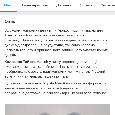
Опис
Характеристики
Доставка
Оплата
Умови п
Опис
Заглушки (ковпачки) для литих (легкосплавних) дисків для
Toyota Rav-4
виготовлені з якісного та міцного
пластику. Призначені для закривання центрального отвору в
диску від потрапляння бруду тощо, так само ковпачки
надають гарного й оригінального зовнішнього вигляду вашим
дискам.
Колпачок Тойота
має цілу низку переваг: доступна ціна,
висока міцність і зносостійкість. Навіть через кілька тисяч
пройдених кілометрів, ваші ковпачки матимуть такий самий
естетичний вигляд, як і в день купівлі.
Купити
колпачки
для
Toyota Rav 4
ви зможете оформивши
замовлення на сайті або зателефонувавши,
оперативна доставка на всій території України гарантована!