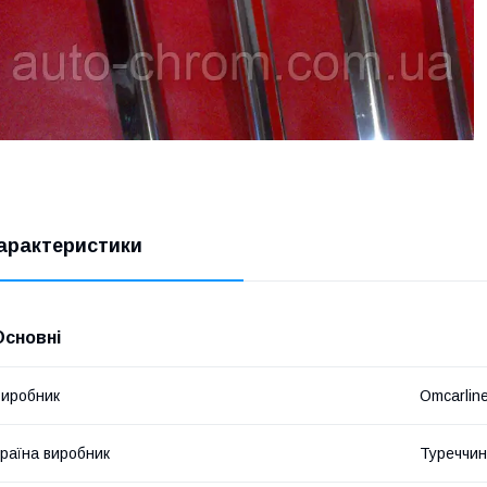
арактеристики
Основні
иробник
Omcarlin
раїна виробник
Туреччи