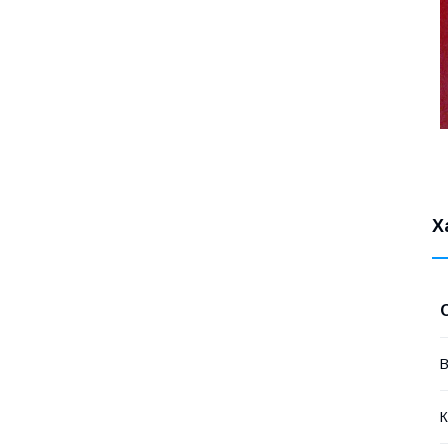
Х
В
К