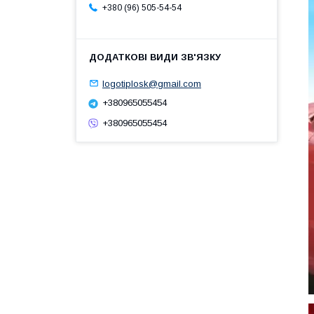
+380 (96) 505-54-54
logotiplosk@gmail.com
+380965055454
+380965055454