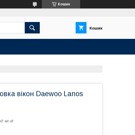
Кошик
Кошик
овка вікон Daewoo Lanos
од:
мс-dl