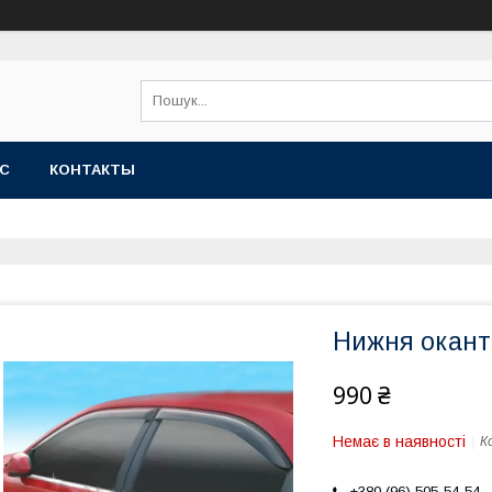
АС
КОНТАКТЫ
Нижня окант
990 ₴
Немає в наявності
К
+380 (96) 505-54-54