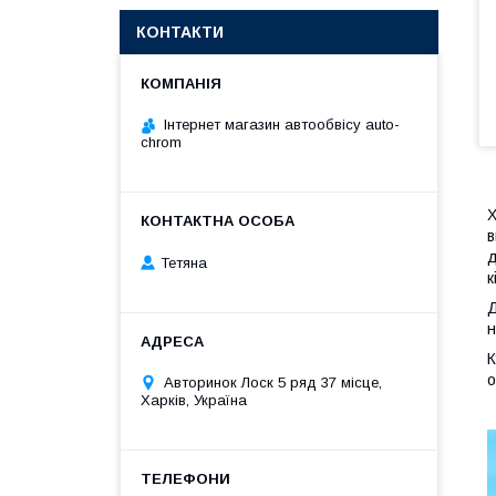
КОНТАКТИ
Інтернет магазин автообвісу auto-
chrom
Х
в
д
Тетяна
к
Д
н
К
о
Авторинок Лоск 5 ряд 37 місце,
Харків, Україна