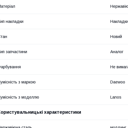
атеріал
Нержавію
ип накладки
Накладки
Стан
Новий
ип запчастини
Аналог
Фарбування
Не вимаг
умісність з маркою
Daewoo
умісність з моделлю
Lanos
Користувальницькі характеристики
ержавіюча сталь
молдинг