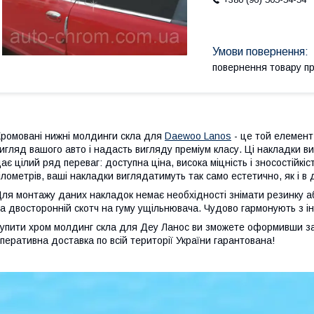
повернення товару п
ромовані нижні молдинги скла для
Daewoo Lanos
- це той елемент 
игляд вашого авто і надасть вигляду преміум класу. Ці накладки ви
ає цілий ряд переваг: доступна ціна, висока міцність і зносостійкіс
ілометрів, ваші накладки виглядатимуть так само естетично, як і в 
ля монтажу даних накладок немає необхідності знімати резинку 
а двосторонній скотч на гуму ущільнювача. Чудово гармонують з 
упити хром молдинг скла для Деу Ланос ви зможете оформивши з
перативна доставка по всій території України гарантована!