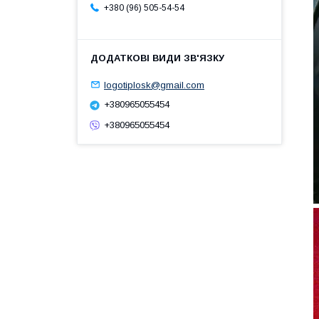
+380 (96) 505-54-54
logotiplosk@gmail.com
+380965055454
+380965055454