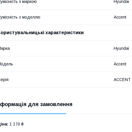
умісність з маркою
Hyundai
умісність з моделлю
Accent
Користувальницькі характеристики
Марка
Hyundai
Модель
Accent
ерія
ACCENT I
нформація для замовлення
іна:
1 170 ₴