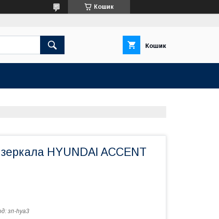
Кошик
Кошик
 зеркала HYUNDAI ACCENT
од:
зп-hya3