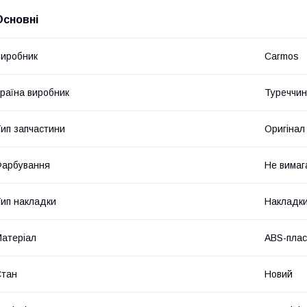
Основні
иробник
Carmos
раїна виробник
Туреччи
ип запчастини
Оригінал
Фарбування
Не вимаг
ип накладки
Накладки
атеріал
ABS-плас
Стан
Новий