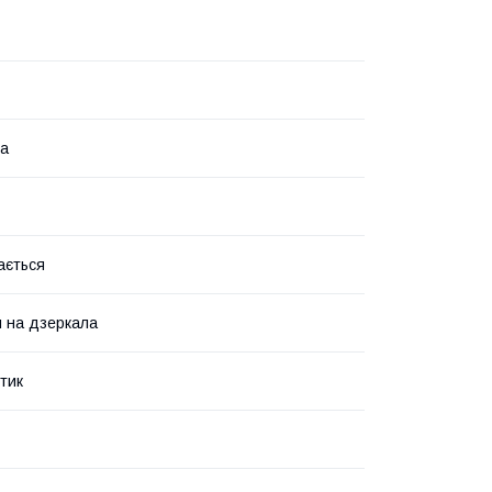
на
ається
 на дзеркала
тик