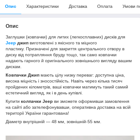
Опис
Характеристики
Доставка
Оплата
Умови п
Опис
Заглушки (ковпачки) для литих (легкосплавних) дисків для
Jeep
джип
виготовлені з якісного та міцного
пластику. Призначені для закриття центрального отвору в
диску від потрапляння бруду тощо, так само ковпачки
надають гарного й оригінального зовнішнього вигляду вашим
дискам.
Ковпачки Джип
мають цілу низку переваг: доступна ціна,
висока міцність і зносостійкість. Навіть через кілька тисяч
пройдених кілометрів, ваші ковпачки матимуть такий самий
естетичний вигляд, як і в день купівлі.
Купити
колпачки
Jeep
ви зможете оформивши замовлення
на сайті або зателефонувавши, оперативна доставка на всій
території України гарантована!
Діаметр внутрішній — 48 мм, зовнішній-55 мм.