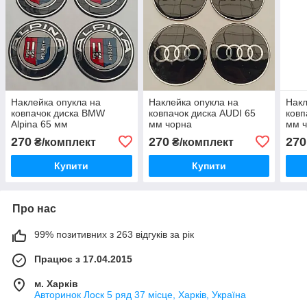
Наклейка опукла на
Наклейка опукла на
Накл
ковпачок диска BMW
ковпачок диска AUDI 65
ковп
Alpina 65 мм
мм чорна
мм 
270
270
270
₴/комплект
₴/комплект
Купити
Купити
Про нас
99% позитивних з 263 відгуків за рік
Працює з 17.04.2015
м. Харків
Авторинок Лоск 5 ряд 37 місце, Харків, Україна