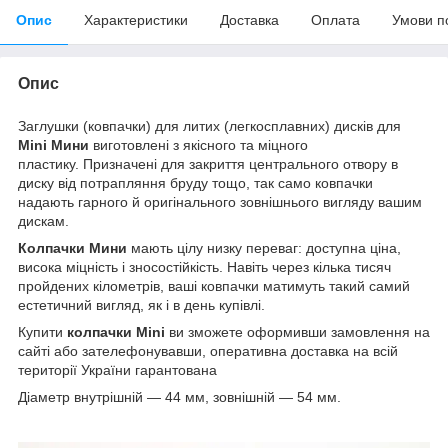
Опис
Характеристики
Доставка
Оплата
Умови п
Опис
Заглушки (ковпачки) для литих (легкосплавних) дисків для
Mini Мини
виготовлені з якісного та міцного
пластику. Призначені для закриття центрального отвору в
диску від потрапляння бруду тощо, так само ковпачки
надають гарного й оригінального зовнішнього вигляду вашим
дискам.
Колпачки Мини
мають цілу низку переваг: доступна ціна,
висока міцність і зносостійкість. Навіть через кілька тисяч
пройдених кілометрів, ваші ковпачки матимуть такий самий
естетичний вигляд, як і в день купівлі.
Купити
колпачки
Mini
ви зможете оформивши замовлення на
сайті або зателефонувавши, оперативна доставка на всій
території України гарантована
Діаметр внутрішній — 44 мм, зовнішній — 54 мм.