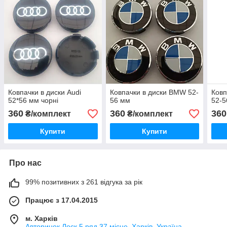
Ковпачки в диски Audi
Ковпачки в диски BMW 52-
Ковп
52*56 мм чорні
56 мм
52-5
360
360
360
₴/комплект
₴/комплект
Купити
Купити
Про нас
99% позитивних з 261 відгука за рік
Працює з 17.04.2015
м. Харків
Авторинок Лоск 5 ряд 37 місце, Харків, Україна