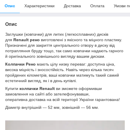
Опис
Характеристики
Доставка
Оплата
Умови п
Опис
Заглушки (ковпачки) для литих (легкосплавних) дисків
для
Renault рено
виготовлені з якісного та міцного пластику.
Призначені для закриття центрального отвору в диску від
потрапляння бруду тощо, так само ковпачки надають гарного
й оригінального зовнішнього вигляду вашим дискам.
Колпачки Рено
мають цілу низку переваг: доступна ціна,
висока міцність і зносостійкість. Навіть через кілька тисяч
пройдених кілометрів, ваші ковпачки матимуть такий самий
естетичний вигляд, як і в день купівлі.
Купити
колпачки
Renault
ви зможете оформивши
замовлення на сайті або зателефонувавши,
оперативна доставка на всій території України гарантована!
Діаметр внутрішній — 52 мм, зовнішній — 56 мм.