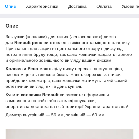
Опис
Характеристики
Доставка
Оплата
Умови п
Опис
Заглушки (ковпачки) для литих (легкосплавних) дисків
для
Renault рено
виготовлені з якісного та міцного пластику.
Призначені для закриття центрального отвору в диску від
потрапляння бруду тощо, так само ковпачки надають гарного
й оригінального зовнішнього вигляду вашим дискам.
Колпачки Рено
мають цілу низку переваг: доступна ціна,
висока міцність і зносостійкість. Навіть через кілька тисяч
пройдених кілометрів, ваші ковпачки матимуть такий самий
естетичний вигляд, як і в день купівлі.
Купити
колпачки
Renault
ви зможете оформивши
замовлення на сайті або зателефонувавши,
оперативна доставка на всій території України гарантована!
Діаметр внутрішній — 56 мм, зовнішній — 60 мм.