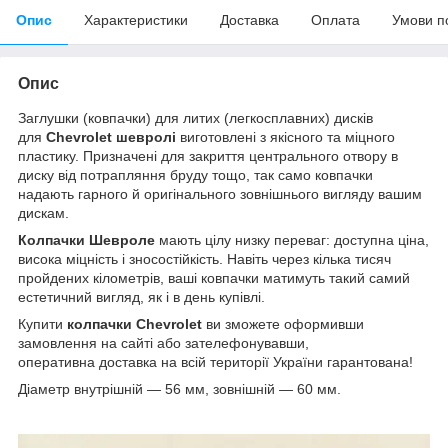
Опис
Характеристики
Доставка
Оплата
Умови п
Опис
Заглушки (ковпачки) для литих (легкосплавних) дисків
для
Chevrolet шевролі
виготовлені з якісного та міцного
пластику. Призначені для закриття центрального отвору в
диску від потрапляння бруду тощо, так само ковпачки
надають гарного й оригінального зовнішнього вигляду вашим
дискам.
Колпачки Шевроле
мають цілу низку переваг: доступна ціна,
висока міцність і зносостійкість. Навіть через кілька тисяч
пройдених кілометрів, ваші ковпачки матимуть такий самий
естетичний вигляд, як і в день купівлі.
Купити
колпачки
Chevrolet
ви зможете оформивши
замовлення на сайті або зателефонувавши,
оперативна доставка на всій території України гарантована!
Діаметр внутрішній — 56 мм, зовнішній — 60 мм.