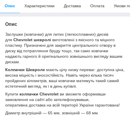
Опис
Характеристики
Доставка
Оплата
Умови п
Опис
Заглушки (ковпачки) для литих (легкосплавних) дисків
для
Chevrolet шевролі
виготовлені з якісного та міцного
пластику. Призначені для закриття центрального отвору в
диску від потрапляння бруду тощо, так само ковпачки
надають гарного й оригінального зовнішнього вигляду вашим
дискам.
Колпачки Шевроле
мають цілу низку переваг: доступна ціна,
висока міцність і зносостійкість. Навіть через кілька тисяч
пройдених кілометрів, ваші ковпачки матимуть такий самий
естетичний вигляд, як і в день купівлі.
Купити
колпачки
Chevrolet
ви зможете оформивши
замовлення на сайті або зателефонувавши,
оперативна доставка на всій території України гарантована!
Діаметр внутрішній — 65 мм, зовнішній — 68 мм.