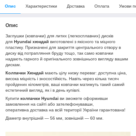
Опис
Характеристики
Доставка
Оплата
Умови п
Опис
Заглушки (ковпачки) для литих (легкосплавних) дисків
для
Hyundai хюндай
виготовлені з якісного та міцного
пластику. Призначені для закриття центрального отвору в
диску від потрапляння бруду тощо, так само ковпачки
надають гарного й оригінального зовнішнього вигляду вашим
дискам.
Колпачки Хюндай
мають цілу низку переваг: доступна ціна,
висока міцність і зносостійкість. Навіть через кілька тисяч
пройдених кілометрів, ваші ковпачки матимуть такий самий
естетичний вигляд, як і в день купівлі.
Купити
колпачки
Hyundai
ви зможете оформивши
замовлення на сайті або зателефонувавши,
оперативна доставка на всій території України гарантована!
Діаметр внутрішній — 56 мм, зовнішній — 60 мм.