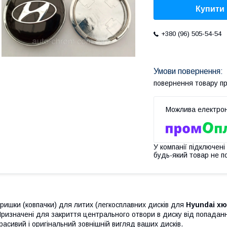
Купити
+380 (96) 505-54-54
повернення товару п
У компанії підключені
будь-який товар не п
ришки (ковпачки) для литих (легкосплавних дисків для
Hyundai х
ризначені для закриття центрального отвори в диску від попадання
расивий і оригінальний зовнішній вигляд ваших дисків.