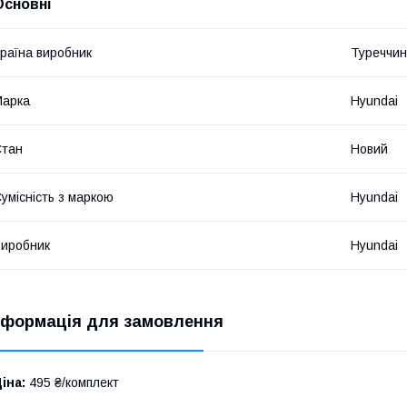
Основні
раїна виробник
Туреччи
Марка
Hyundai
Стан
Новий
умісність з маркою
Hyundai
иробник
Hyundai
нформація для замовлення
іна:
495 ₴/комплект