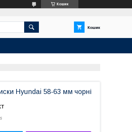
Кошик
Кошик
иски Hyundai 58-63 мм чорні
кт
5