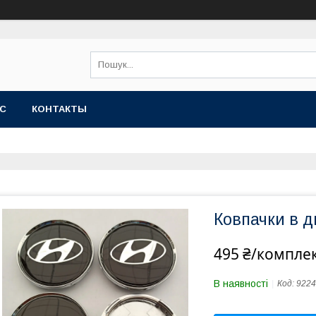
АС
КОНТАКТЫ
Ковпачки в д
495 ₴/компле
В наявності
Код:
9224