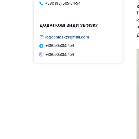
+380 (96) 505-54-54
т
о
Д
logotiplosk@gmail.com
+380965055454
+380965055454