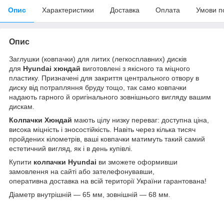
Опис
Характеристики
Доставка
Оплата
Умови п
Опис
Заглушки (ковпачки) для литих (легкосплавних) дисків
для
Hyundai хюндай
виготовлені з якісного та міцного
пластику. Призначені для закриття центрального отвору в
диску від потрапляння бруду тощо, так само ковпачки
надають гарного й оригінального зовнішнього вигляду вашим
дискам.
Колпачки Хюндай
мають цілу низку переваг: доступна ціна,
висока міцність і зносостійкість. Навіть через кілька тисяч
пройдених кілометрів, ваші ковпачки матимуть такий самий
естетичний вигляд, як і в день купівлі.
Купити
колпачки
Hyundai
ви зможете оформивши
замовлення на сайті або зателефонувавши,
оперативна доставка на всій території України гарантована!
Діаметр внутрішній — 65 мм, зовнішній — 68 мм.