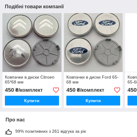
Подібні товари компанії
Ковпачки в диски Citroen
Ковпачки в диски Ford 65-
Ковп
65*68 мм
68 мм
65-6
450
450
450
₴/комплект
₴/комплект
Купити
Купити
Про нас
99% позитивних з 261 відгука за рік