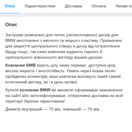
Опис
Характеристики
Доставка
Оплата
Умови п
Опис
Заглушки (ковпачки) для литих (легкосплавних) дисків для
BMW
виготовлені з якісного та міцного пластику. Призначені
для закриття центрального отвору в диску від потрапляння
бруду тощо, так само ковпачки надають гарного й
оригінального зовнішнього вигляду вашим дискам.
Ковпачки БМВ
мають цілу низку переваг: доступна ціна,
висока міцність і зносостійкість. Навіть через кілька тисяч
пройдених кілометрів, ваші ковпачки матимуть такий самий
естетичний вигляд, як і в день купівлі.
Купити
колпачки
BMW
ви зможете оформивши замовлення
на сайті або зателефонувавши, оперативна доставка на всій
території України гарантована!
Діаметр внутрішній — 70 мм, зовнішній — 74 мм.