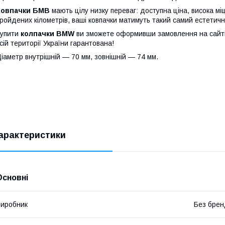
Ковпачки БМВ
мають цілу низку переваг: доступна ціна, висока міцн
ройдених кілометрів, ваші ковпачки матимуть такий самий естетичний
Купити
колпачки
BMW
ви зможете оформивши замовлення на сайт
сій території України гарантована!
іаметр внутрішній — 70 мм, зовнішній — 74 мм.
арактеристики
Основні
иробник
Без брен