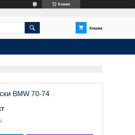
Кошик
Кошик
иски BMW 70-74
кт
2