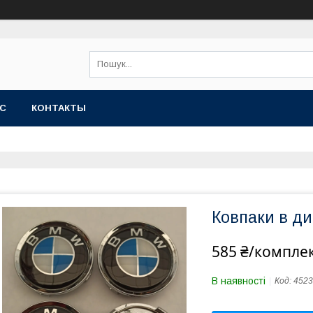
АС
КОНТАКТЫ
Ковпаки в д
585 ₴/компле
В наявності
Код:
4523