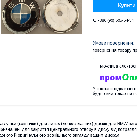
Купити
+380 (96) 505-54-54
повернення товару п
У компанії підключені
будь-який товар не п
аглушки (ковпачки) для литих (легкосплавних) дисків для BMW
виго
ризначені для закриття центрального отвору в диску від потрапл
арного й оригінального зовнішнього вигляду вашим дискам.