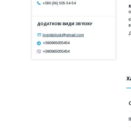
+380 (96) 505-54-54
п
в
Д
logotiplosk@gmail.com
+380965055454
+380965055454
Х
В