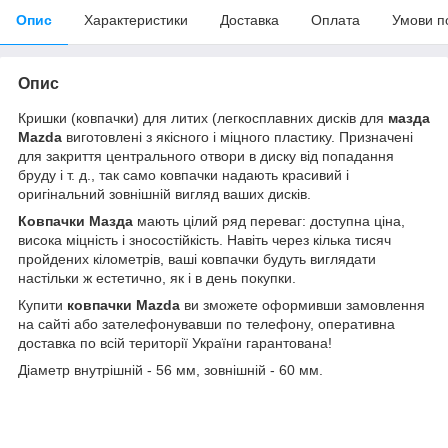
Опис
Характеристики
Доставка
Оплата
Умови п
Опис
Кришки (ковпачки) для литих (легкосплавних дисків для
мазда
Mazda
виготовлені з якісного і міцного пластику. Призначені
для закриття центрального отвори в диску від попадання
бруду і т. д., так само ковпачки надають красивий і
оригінальний зовнішній вигляд ваших дисків.
Ковпачки Мазда
мають цілий ряд переваг: доступна ціна,
висока міцність і зносостійкість. Навіть через кілька тисяч
пройдених кілометрів, ваші ковпачки будуть виглядати
настільки ж естетично, як і в день покупки.
Купити
ковпачки
Mazda
ви зможете оформивши замовлення
на сайті або зателефонувавши по телефону, оперативна
доставка по всій території України гарантована!
Діаметр внутрішній - 56 мм, зовнішній - 60 мм.